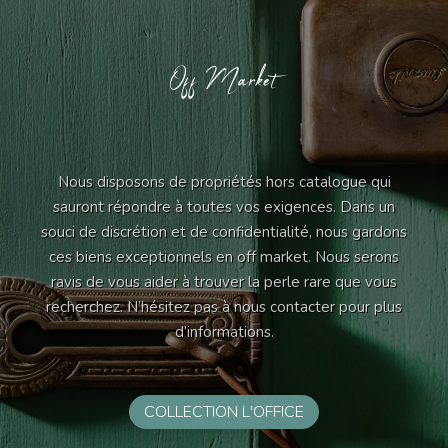
Off Market
Nous disposons de propriétés hors catalogue qui
sauront répondre à toutes vos exigences. Dans un
souci de discrétion et de confidentialité, nous gardons
ces biens exceptionnels en off market. Nous serons
ravis de vous aider à trouver la perle rare que vous
recherchez. N’hésitez pas à nous contacter pour plus
d’informations.
COLLECTION L'OFFICE