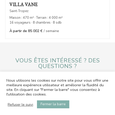
VILLA VANE
Saint-Tropez
Maison : 470 m² · Terrain : 4 000 m²
16 voyageurs · 8 chambres · 8 sdb
À partir de 85 002 €
/ semaine
VOUS ÊTES INTÉRESSÉ ? DES
QUESTIONS ?
Nous utilisons les cookies sur notre site pour vous offrir une
ENVOYER UN MESSAGE
meilleure expérience utilisateur et améliorer la fluidité du
site. En cliquant sur "Fermer la barre" vous consentez à
l'utilisation des cookies.
contact@office-by-ap.com
06.01.05.58.79
Fermer la barre
Refuser le suivi