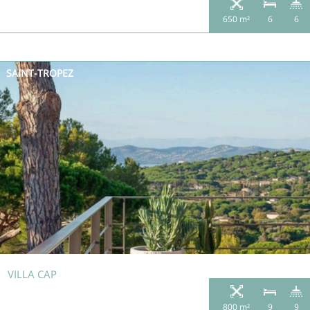
650 m²
6
6
SAINT-TROPEZ
VILLA CAP
800 m²
9
9