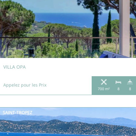
VILLA OPA
Appelez pour les Prix
700 m²
8
8
SAINT-TROPEZ