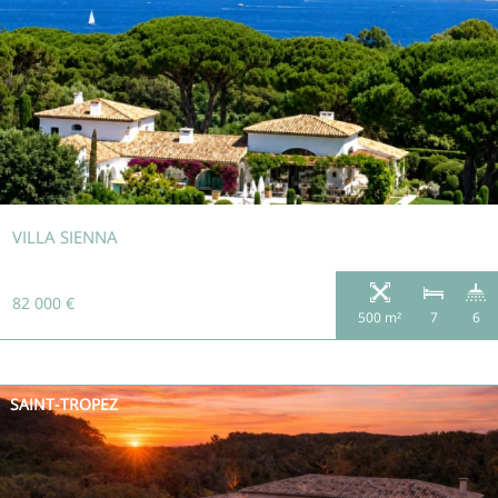
VILLA SIENNA
82 000 €
500 m²
7
6
SAINT-TROPEZ