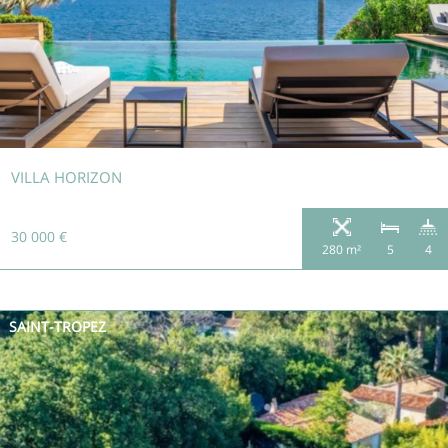
VILLA HORIZON
30 000 €
280 m²
5
4
SAINT-TROPEZ