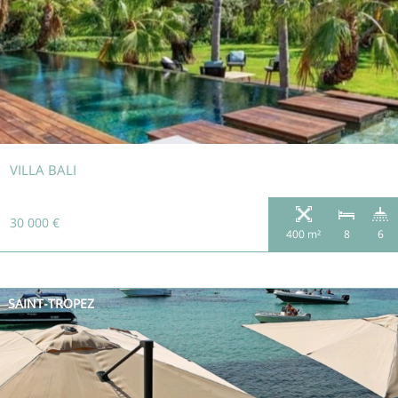
VILLA BALI
30 000 €
400 m²
8
6
SAINT-TROPEZ