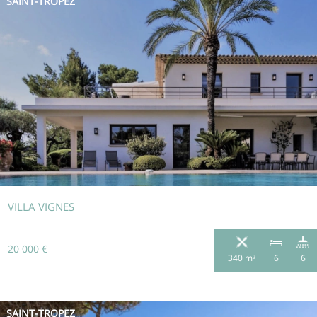
SAINT-TROPEZ
VILLA VIGNES
20 000 €
340 m²
6
6
SAINT-TROPEZ