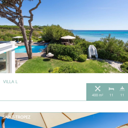
VILLA L
400 m²
11
11
SAINT-TROPEZ