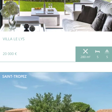
VILLA LE LYS
20 000 €
280 m²
5
5
SAINT-TROPEZ