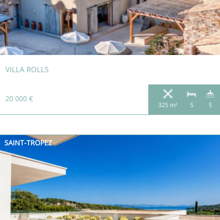
VILLA ROLLS
20 000 €
325 m²
5
5
SAINT-TROPEZ