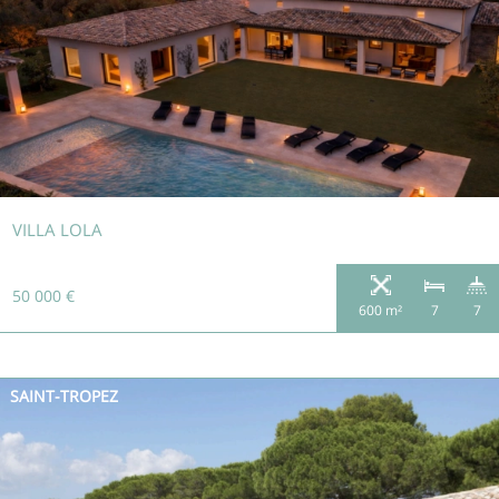
VILLA LOLA
50 000 €
600 m²
7
7
SAINT-TROPEZ