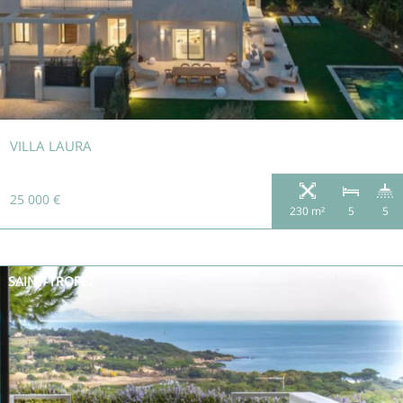
VILLA LAURA
25 000 €
230 m²
5
5
SAINT-TROPEZ