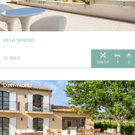
VILLA SANDRO
25 000 €
300 m²
7
6
SAINT-TROPEZ