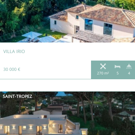
VILLA IRIO
30 000 €
270 m²
5
4
SAINT-TROPEZ