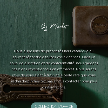
Off Market
Nous disposons de propriétés hors catalogue qui
sauront répondre à toutes vos exigences. Dans un
souci de discrétion et de confidentialité, nous gardons
ces biens exceptionnels en off market. Nous serons
ravis de vous aider à trouver la perle rare que vous
recherchez. N’hésitez pas à nous contacter pour plus
d’informations.
COLLECTION L'OFFICE