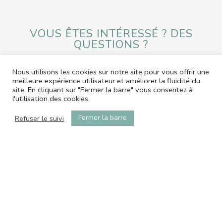
VOUS ÊTES INTÉRESSÉ ? DES
QUESTIONS ?
Nous utilisons les cookies sur notre site pour vous offrir une
ENVOYER UN MESSAGE
meilleure expérience utilisateur et améliorer la fluidité du
site. En cliquant sur "Fermer la barre" vous consentez à
l'utilisation des cookies.
contact@office-by-ap.com
06.01.05.58.79
Fermer la barre
Refuser le suivi
© 2026 L'OFFICE by Angel Properties
Web & médias