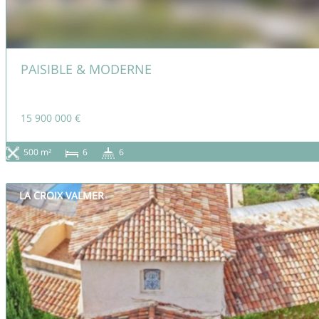
PAISIBLE & MODERNE
15 900 000 €
500 m²
6
6
LA CROIX VALMER