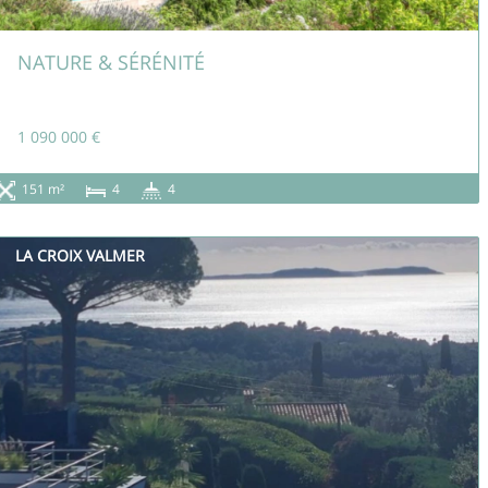
NATURE & SÉRÉNITÉ
1 090 000 €
151 m²
4
4
LA CROIX VALMER