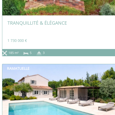
TRANQUILLITÉ & ÉLÉGANCE
1 730 000 €
185 m²
5
3
RAMATUELLE