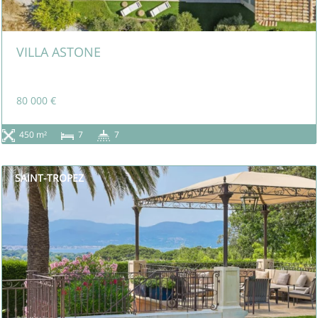
VILLA ASTONE
80 000 €
450 m²
7
7
SAINT-TROPEZ