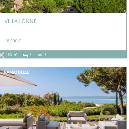
VILLA LONNE
18 000 €
180 m²
5
5
RAMATUELLE