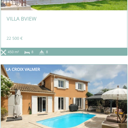
VILLA BVIEW
22 500 €
450 m²
8
8
LA CROIX VALMER