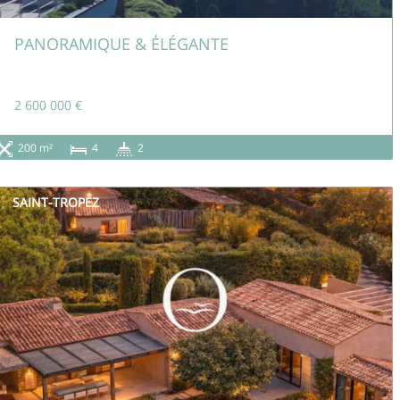
PANORAMIQUE & ÉLÉGANTE
2 600 000 €
200 m²
4
2
SAINT-TROPEZ