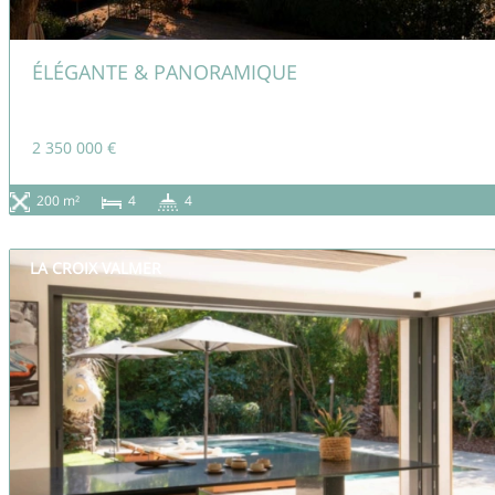
ÉLÉGANTE & PANORAMIQUE
2 350 000 €
200 m²
4
4
LA CROIX VALMER