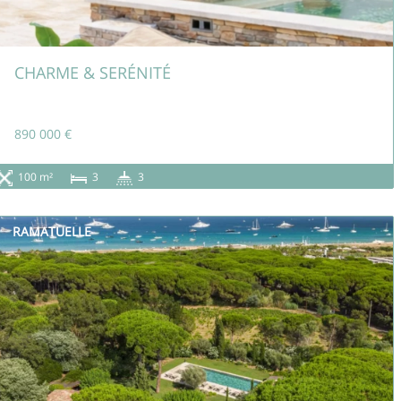
CHARME & SERÉNITÉ
890 000 €
100 m²
3
3
RAMATUELLE