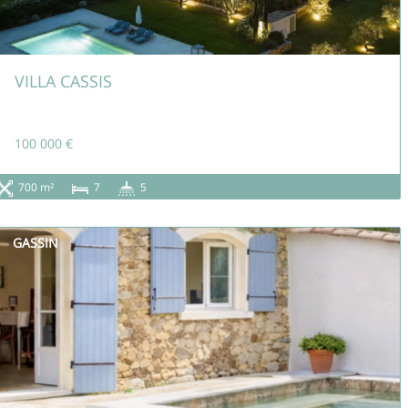
VILLA CASSIS
100 000 €
700 m²
7
5
GASSIN