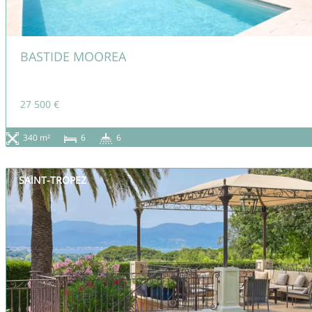
BASTIDE MOOREA
27 500 €
340 m²
6
6
SAINT-TROPEZ