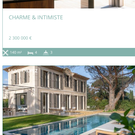
CHARME & INTIMISTE
2 300 000 €
140 m²
4
3
SAINT-TROPEZ