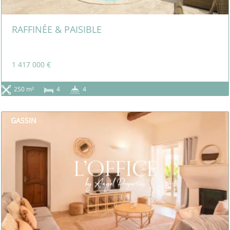
RAFFINÉE & PAISIBLE
1 417 000 €
250 m²
4
4
GASSIN