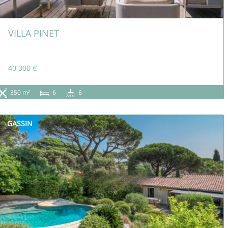
VILLA PINET
40 000 €
350 m²
6
6
GASSIN