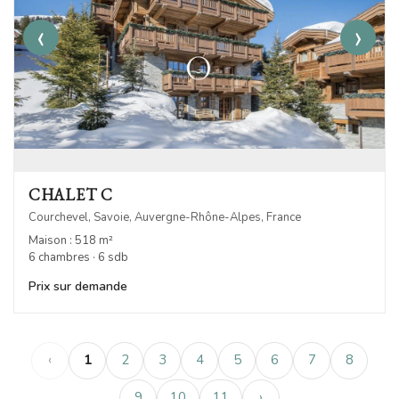
‹
›
CHALET C
Courchevel, Savoie, Auvergne-Rhône-Alpes, France
Maison : 518 m²
6 chambres · 6 sdb
Prix sur demande
‹
1
2
3
4
5
6
7
8
9
10
11
›