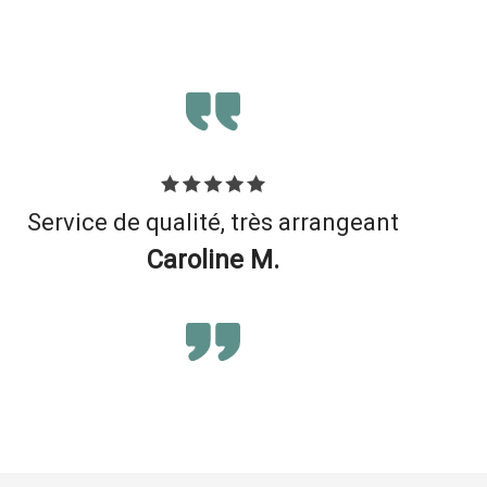
Un family office discret et
compétent
Thierry L.