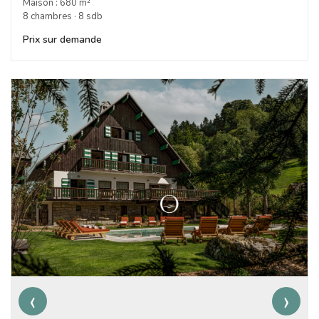
Maison : 680 m²
8 chambres · 8 sdb
Prix sur demande
‹
›