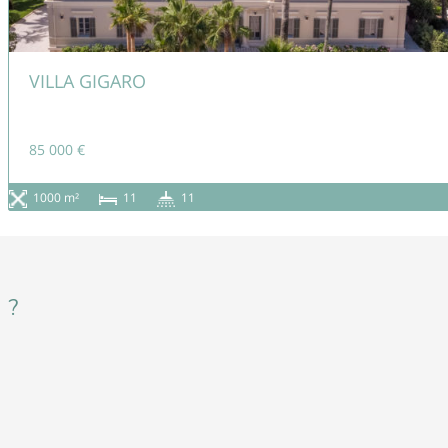
VILLA GIGARO
85 000 €
1000 m²
11
11
 ?