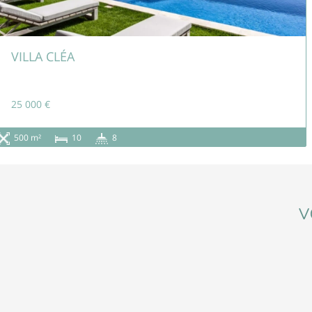
VILLA CLÉA
25 000 €
500 m²
10
8
V