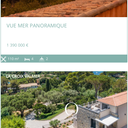
VUE MER PANORAMIQUE
1 390 000 €
110 m²
4
2
LA CROIX VALMER