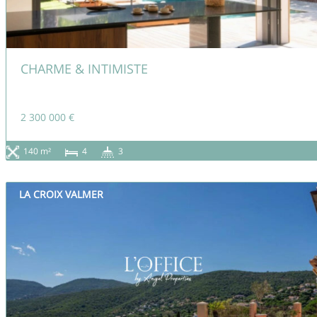
CHARME & INTIMISTE
2 300 000 €
140 m²
4
3
LA CROIX VALMER