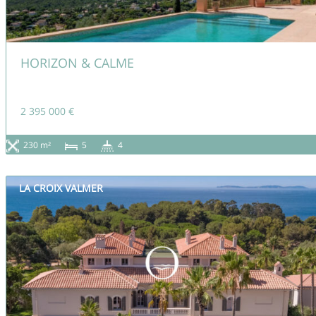
HORIZON & CALME
2 395 000 €
230 m²
5
4
LA CROIX VALMER