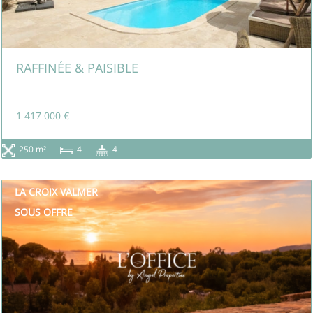
RAFFINÉE & PAISIBLE
1 417 000 €
250 m²
4
4
LA CROIX VALMER
SOUS OFFRE