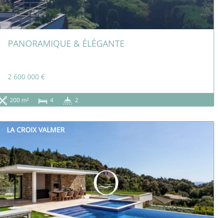
PANORAMIQUE & ÉLÉGANTE
2 600 000 €
200 m²
4
2
LA CROIX VALMER