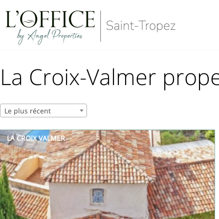
Aller
au
contenu
La Croix-Valmer prope
Le plus récent
LA CROIX VALMER