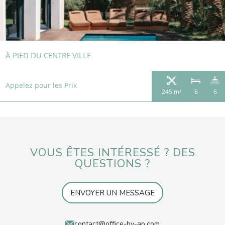
À PIED DU CENTRE VILLE
Appelez pour les Prix
245 m²
6
6
VOUS ÊTES INTÉRESSÉ ? DES
QUESTIONS ?
ENVOYER UN MESSAGE
contact@office-by-ap.com