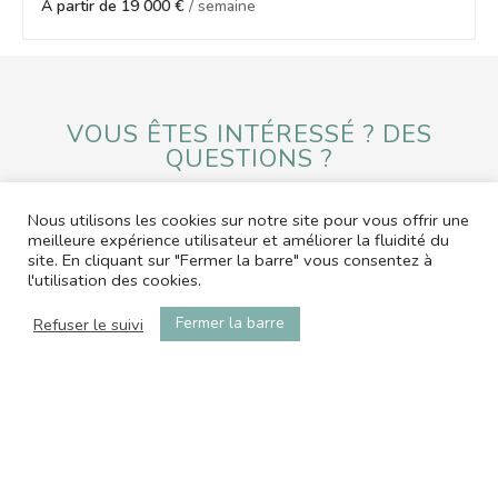
À partir de 19 000 €
/ semaine
VOUS ÊTES INTÉRESSÉ ? DES
QUESTIONS ?
Nous utilisons les cookies sur notre site pour vous offrir une
ENVOYER UN MESSAGE
meilleure expérience utilisateur et améliorer la fluidité du
site. En cliquant sur "Fermer la barre" vous consentez à
l'utilisation des cookies.
contact@office-by-ap.com
06.01.05.58.79
Fermer la barre
Refuser le suivi
© 2026 L'OFFICE by Angel Properties
Web & médias