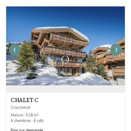
‹
›
CHALET C
Courchevel
Maison : 518 m²
6 chambres · 6 sdb
Prix sur demande