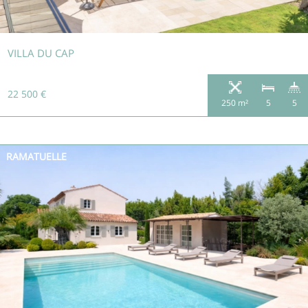
VILLA DU CAP
22 500 €
250 m²
5
5
RAMATUELLE