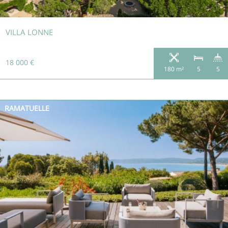
VILLA LONNE
18 000 €
180 m²
5
5
RAMATUELLE