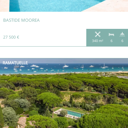
BASTIDE MOOREA
27 500 €
340 m²
6
6
RAMATUELLE