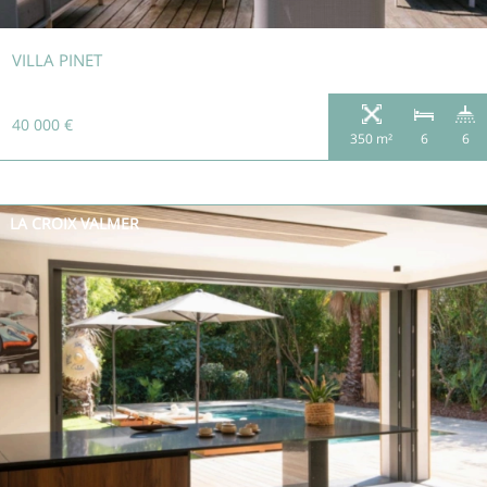
VILLA PINET
40 000 €
350 m²
6
6
LA CROIX VALMER