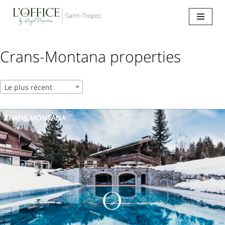
Aller
au
contenu
Crans-Montana properties
Le plus récent
CRANS MONTANA