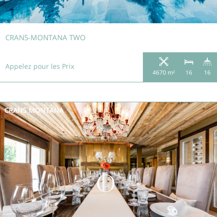
CRANS-MONTANA TWO
Appelez pour les Prix
4670 m²
16
16
CRANS MONTANA