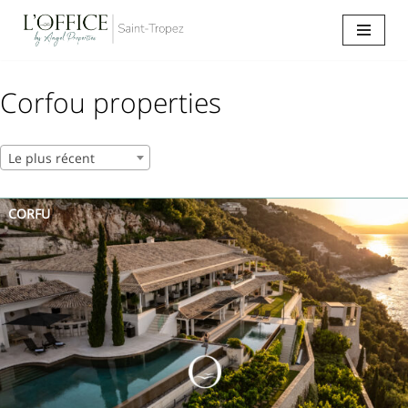
Aller
au
contenu
Corfou properties
Le plus récent
CORFU